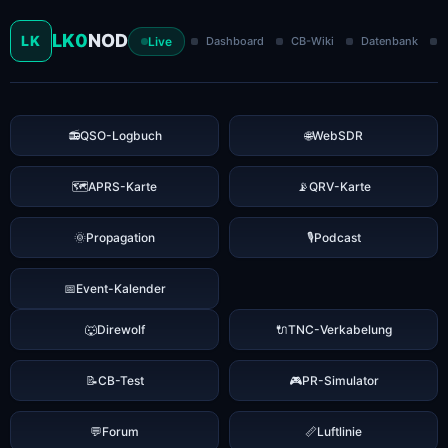
LK0
NOD
LK
Live
Dashboard
CB-Wiki
Datenbank
📻
QSO-Logbuch
🌐
WebSDR
🗺️
APRS-Karte
📡
QRV-Karte
🌞
Propagation
🎙️
Podcast
📅
Event-Kalender
🐺
Direwolf
🔌
TNC-Verkabelung
📝
CB-Test
🎮
PR-Simulator
💬
Forum
📏
Luftlinie