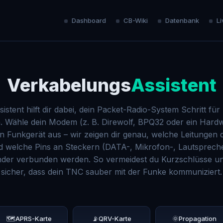
Dashboard
CB-Wiki
Datenbank
Li
Verkabelungs
Assistent
sistent hilft dir dabei, dein Packet-Radio-System Schritt für 
. Wähle dein Modem (z. B. Direwolf, BPQ32 oder ein Har
n Funkgerät aus – wir zeigen dir genau, welche Leitungen 
d welche Pins an Steckern (DATA-, Mikrofon-, Lautsprech
nder verbunden werden. So vermeidest du Kurzschlüsse und
sicher, dass dein TNC sauber mit der Funke kommuniziert.
🗺️
APRS-Karte
📡
QRV-Karte
🌞
Propagation