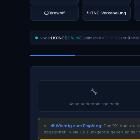
🐺
Direwolf
🔌
TNC-Verkabelung
Node:
LK0NOD
ONLINE
Uptime:
User:
0
onli
seit 01.11.2024
🔧
Keine Vorkenntnisse nötig
🔊 Wichtig zum Empfang:
Das RX-Audio wird
abgegriffen. Viele CB-Funkgeräte geben an der 