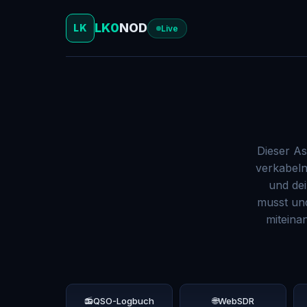
LK0
NOD
LK
Live
Dieser As
verkabeln
und dei
musst un
miteina
📻
QSO-Logbuch
🌐
WebSDR