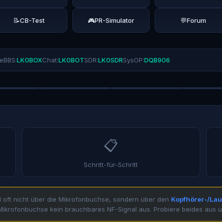
📝
CB-Test
🎮
PR-Simulator
💬
Forum
ne
BBS:
LK0BOX
Chat:
LK0BOT
SDR:
LK0SDR
SysOP:
DQB906
📋
Schritt-für-Schritt
 oft nicht über die Mikrofonbuchse, sondern über den
Kopfhörer-/Lau
Mikrofonbuchse kein brauchbares NF-Signal aus. Probiere beides aus u