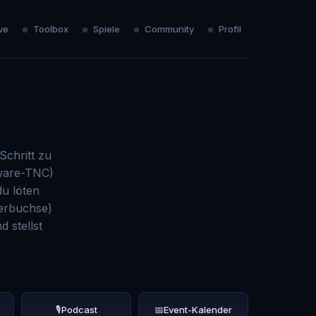
ve
Toolbox
Spiele
Community
Profil
Schritt zu
dware-TNC)
du löten
erbuchse)
 stellst
🎙️
Podcast
📅
Event-Kalender