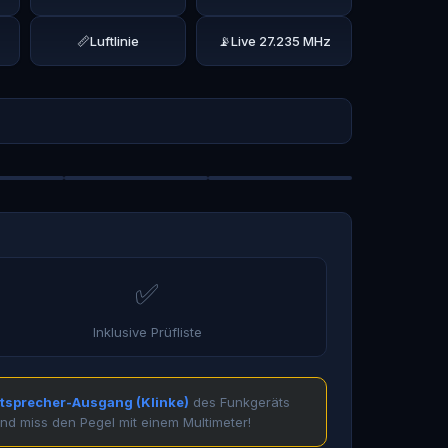
📏
Luftlinie
📡
Live 27.235 MHz
✅
Inklusive Prüfliste
tsprecher-Ausgang (Klinke)
des Funkgeräts
nd miss den Pegel mit einem Multimeter!