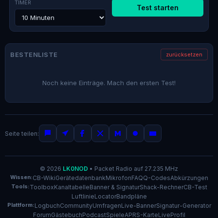
TIMER
Test starten
BESTENLISTE
zurücksetzen
Noch keine Einträge. Mach den ersten Test!
Seite teilen:
© 2026
LK0NOD
•
Packet Radio auf 27.235 MHz
Wissen:
CB-Wiki
Gerätedatenbank
Mikrofon
FAQ
Q-Codes
Abkürzungen
Tools:
Toolbox
Kanaltabelle
Banner & Signatur
Shack-Rechner
CB-Test
Luftlinie
Locator
Bandpläne
Plattform:
Logbuch
Community
Umfragen
Live-Banner
Signatur-Generator
Forum
Gästebuch
Podcast
Spiele
APRS-Karte
Live
Profil