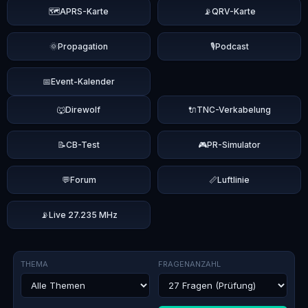
🗺️
APRS-Karte
📡
QRV-Karte
🌞
Propagation
🎙️
Podcast
📅
Event-Kalender
🐺
Direwolf
🔌
TNC-Verkabelung
📝
CB-Test
🎮
PR-Simulator
💬
Forum
📏
Luftlinie
📡
Live 27.235 MHz
THEMA
FRAGENANZAHL