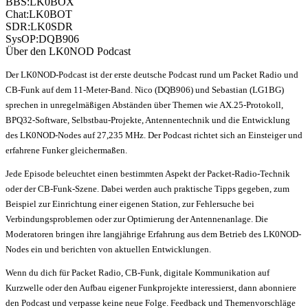
BBS:
LK0BOX
Chat:
LK0BOT
SDR:
LK0SDR
SysOP:
DQB906
Über den LK0NOD Podcast
Der LK0NOD-Podcast ist der erste deutsche Podcast rund um Packet Radio und
CB-Funk auf dem 11-Meter-Band. Nico (DQB906) und Sebastian (LG1BG)
sprechen in unregelmäßigen Abständen über Themen wie AX.25-Protokoll,
BPQ32-Software, Selbstbau-Projekte, Antennentechnik und die Entwicklung
des LK0NOD-Nodes auf 27,235 MHz. Der Podcast richtet sich an Einsteiger und
erfahrene Funker gleichermaßen.
Jede Episode beleuchtet einen bestimmten Aspekt der Packet-Radio-Technik
oder der CB-Funk-Szene. Dabei werden auch praktische Tipps gegeben, zum
Beispiel zur Einrichtung einer eigenen Station, zur Fehlersuche bei
Verbindungsproblemen oder zur Optimierung der Antennenanlage. Die
Moderatoren bringen ihre langjährige Erfahrung aus dem Betrieb des LK0NOD-
Nodes ein und berichten von aktuellen Entwicklungen.
Wenn du dich für Packet Radio, CB-Funk, digitale Kommunikation auf
Kurzwelle oder den Aufbau eigener Funkprojekte interessierst, dann abonniere
den Podcast und verpasse keine neue Folge. Feedback und Themenvorschläge