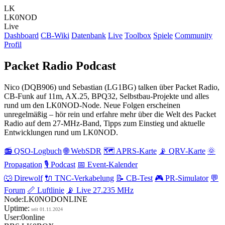
LK
LK0
NOD
Live
Dashboard
CB-Wiki
Datenbank
Live
Toolbox
Spiele
Community
Profil
Packet Radio
Podcast
Nico (DQB906) und Sebastian (LG1BG) talken über Packet Radio,
CB-Funk auf 11m, AX.25, BPQ32, Selbstbau-Projekte und alles
rund um den LK0NOD-Node. Neue Folgen erscheinen
unregelmäßig – hör rein und erfahre mehr über die Welt des Packet
Radio auf dem 27-MHz-Band, Tipps zum Einstieg und aktuelle
Entwicklungen rund um LK0NOD.
📻
QSO-Logbuch
🌐
WebSDR
🗺️
APRS-Karte
📡
QRV-Karte
🌞
Propagation
🎙️
Podcast
📅
Event-Kalender
🐺
Direwolf
🔌
TNC-Verkabelung
📝
CB-Test
🎮
PR-Simulator
💬
Forum
📏
Luftlinie
📡
Live 27.235 MHz
Node:
LK0NOD
ONLINE
Uptime:
seit 01.11.2024
User:
0
online