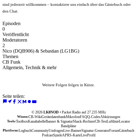
sind jederzeit willkommen – kontaktiere uns einfach über das Gästebuch oder
den Chat.
Episoden
0
Veröffentlicht
Moderatoren
2
Nico (DQB906) & Sebastian (LG1BG)
Themen
CB Funk
Allgemein, Technik & mehr
Weitere Folgen folgen in Kürze.
Seite teilen:
© 2026
LK0NOD
•
Packet Radio auf 27.235 MHz
Wissen:
CB-Wiki
Gerätedatenbank
Mikrofon
FAQ
Q-Codes
Abkürzungen
Tools:
Toolbox
Kanaltabelle
Banner & Signatur
Shack-Rechner
CB-Test
Luftlinie
Locator
Bandpläne
Plattform:
Logbuch
Community
Umfragen
Live-Banner
Signatur-Generator
Forum
Gästebuch
Podcast
Spiele
APRS-Karte
Live
Profil