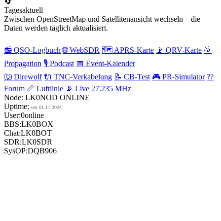
🔄
Tagesaktuell
Zwischen OpenStreetMap und Satellitenansicht wechseln – die
Daten werden täglich aktualisiert.
📻
QSO-Logbuch
🌐
WebSDR
🗺️
APRS-Karte
📡
QRV-Karte
🌞
Propagation
🎙️
Podcast
📅
Event-Kalender
🐺
Direwolf
🔌
TNC-Verkabelung
📝
CB-Test
🎮
PR-Simulator
??
Forum
📏
Luftlinie
📡
Live 27.235 MHz
Node:
LK0NOD
ONLINE
Uptime:
seit 01.11.2024
User:
0
online
BBS:
LK0BOX
Chat:
LK0BOT
SDR:
LK0SDR
SysOP:
DQB906