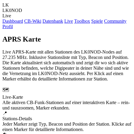
LK
LK0
NOD
Live
Dashboard
CB-Wiki
Datenbank
Live
Toolbox
Spiele
Community
Profil
APRS
Karte
Live APRS-Karte mit allen Stationen des LK0NOD-Nodes auf
27.235 MHz. Inklusive Stationsliste mit Typ, Beacon und Position.
Die Karte aktualisiert sich automatisch und zeigt dir wo sich aktive
Stationen befinden, welche Digipeater in deiner Nähe sind und wie
die Vernetzung im LK0NOD-Netz aussieht. Per Klick auf einen
Marker erhältst du detaillierte Informationen zur Station.
🗺️
Live-Karte
Alle aktiven CB-Funk-Stationen auf einer interaktiven Karte – rein-
und rauszoomen, Marker erkunden.
📍
Stations-Details
Jeder Marker zeigt Typ, Beacon und Position der Station. Klicke auf
einen Marker für detaillierte Informationen.